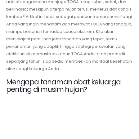
adalah, bagaimana menjaga TOGA tetap subur, sehat, dan
berkhasiat meskipun diterpa hujan terus-menerus dan kondisi
lembab? Artikel ini hadir sebagai panduan komprehensif bagi
Anda yang ingin menanam dan merawat TOGA yang tangguh,
mampu bertahan terhadap cuaca ekstrem. Kita akan
menjelajahi pemilihan jenis tanaman yang tepat, teknik
penanaman yang adaptif, hingga strategi perawatan yang
efektif untuk memastikan kebun TOGA Anda tetap produktif
sepanjang tahun, siap sedia memberikan manfaat kesehatan
alami bagi keluarga Anda.
Mengapa tanaman obat keluarga
penting di musim hujan?