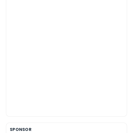
SPONSOR