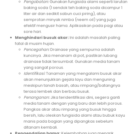
Pengobatan:
Gunakan fungisida alami seperti larutan
baking soda (1 sendok teh baking soda dicampur 1
liter air dan sedikit sabun cuci piring), atau
semprotan minyak nimba (neem oil) yang juga
efektif mengusir hama. Aplikasikan pada pagi atau
sore hari.
Menghindari busuk akar:
Ini adalah masalah paling
fatal di musim hujan.
Pencegahan:
Drainase yang sempurna adalah
kuncinya. Jika menanam di pot, pastikan lubang
drainase tidak tersumbat. Gunakan media tanam
yang sangat porous.
Identifikasi:
Tanaman yang mengalami busuk akar
akan menunjukkan gejala layu dan menguning
meskipun tanah basah, atau rimpang/batangnya
terasa lembek dan berbau busuk.
Penanganan:
Jika teridentifikasi dini, segera ganti
media tanam dengan yang baru dan lebih porous.
Pangkas akar atau rimpang yang busuk hingga
bersih, lalu oleskan fungisida alami atau bubuk kayu
manis pada bagian yang dipangkas sebelum
ditanam kembali.
Pengendalian hama:
Kelembaban juga menarik