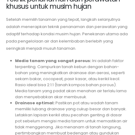
khusus untuk musim hujan
Setelah memilih tanaman yang tepat, langkah selanjutnya
adalah menerapkan teknik penanaman dan perawatan yang
adaptif terhadap kondisi musim hujan. Penekanan utama ada
pada pengelolaan air dan kelembaban berlebih yang
seringkali menjadi musuh tanaman.
Media tanam yang sangat porous:
Ini adalah faktor
terpenting. Campurkan tanah kebun dengan bahan-
bahan yang meningkatkan drainase dan aerasi, seperti
sekam bakar, cocopeat, pasir kasar, atau kerikil kecil.
Rasio ideal bisa 2:1:1 (tanah:kompos:bahan porous).
Media tanam yang padat akan menahan air terlalu lama
dan menyebabkan akar membusuk.
Drainase optimal:
Pastikan pot atau wadah tanam
memiliki lubang drainase yang cukup besar dan banyak.
Letakkan lapisan kerikil atau pecahan genting di dasar
pot sebelum mengisi media tanam untuk memastikan air
tidak menggenang. Jika menanam di tanah langsung,
pertimbangkan membuat bedengan atau gundukan