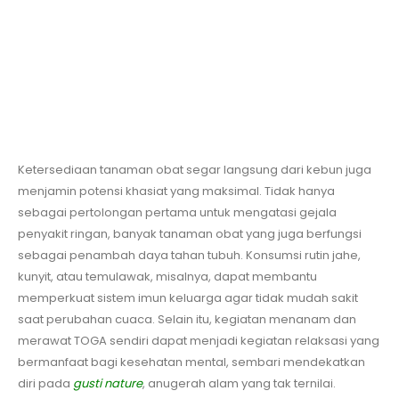
Ketersediaan tanaman obat segar langsung dari kebun juga
menjamin potensi khasiat yang maksimal. Tidak hanya
sebagai pertolongan pertama untuk mengatasi gejala
penyakit ringan, banyak tanaman obat yang juga berfungsi
sebagai penambah daya tahan tubuh. Konsumsi rutin jahe,
kunyit, atau temulawak, misalnya, dapat membantu
memperkuat sistem imun keluarga agar tidak mudah sakit
saat perubahan cuaca. Selain itu, kegiatan menanam dan
merawat TOGA sendiri dapat menjadi kegiatan relaksasi yang
bermanfaat bagi kesehatan mental, sembari mendekatkan
diri pada
gusti nature
, anugerah alam yang tak ternilai.