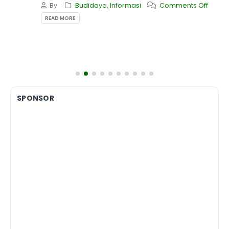
By
Budidaya
,
Informasi
Comments Off
READ MORE
SPONSOR