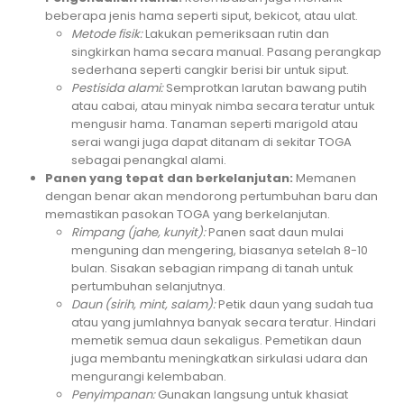
beberapa jenis hama seperti siput, bekicot, atau ulat.
Metode fisik:
Lakukan pemeriksaan rutin dan
singkirkan hama secara manual. Pasang perangkap
sederhana seperti cangkir berisi bir untuk siput.
Pestisida alami:
Semprotkan larutan bawang putih
atau cabai, atau minyak nimba secara teratur untuk
mengusir hama. Tanaman seperti marigold atau
serai wangi juga dapat ditanam di sekitar TOGA
sebagai penangkal alami.
Panen yang tepat dan berkelanjutan:
Memanen
dengan benar akan mendorong pertumbuhan baru dan
memastikan pasokan TOGA yang berkelanjutan.
Rimpang (jahe, kunyit):
Panen saat daun mulai
menguning dan mengering, biasanya setelah 8-10
bulan. Sisakan sebagian rimpang di tanah untuk
pertumbuhan selanjutnya.
Daun (sirih, mint, salam):
Petik daun yang sudah tua
atau yang jumlahnya banyak secara teratur. Hindari
memetik semua daun sekaligus. Pemetikan daun
juga membantu meningkatkan sirkulasi udara dan
mengurangi kelembaban.
Penyimpanan:
Gunakan langsung untuk khasiat