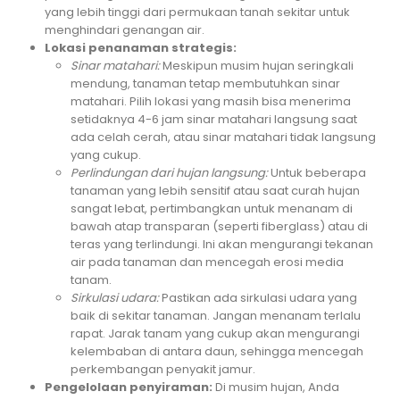
yang lebih tinggi dari permukaan tanah sekitar untuk
menghindari genangan air.
Lokasi penanaman strategis:
Sinar matahari:
Meskipun musim hujan seringkali
mendung, tanaman tetap membutuhkan sinar
matahari. Pilih lokasi yang masih bisa menerima
setidaknya 4-6 jam sinar matahari langsung saat
ada celah cerah, atau sinar matahari tidak langsung
yang cukup.
Perlindungan dari hujan langsung:
Untuk beberapa
tanaman yang lebih sensitif atau saat curah hujan
sangat lebat, pertimbangkan untuk menanam di
bawah atap transparan (seperti fiberglass) atau di
teras yang terlindungi. Ini akan mengurangi tekanan
air pada tanaman dan mencegah erosi media
tanam.
Sirkulasi udara:
Pastikan ada sirkulasi udara yang
baik di sekitar tanaman. Jangan menanam terlalu
rapat. Jarak tanam yang cukup akan mengurangi
kelembaban di antara daun, sehingga mencegah
perkembangan penyakit jamur.
Pengelolaan penyiraman:
Di musim hujan, Anda