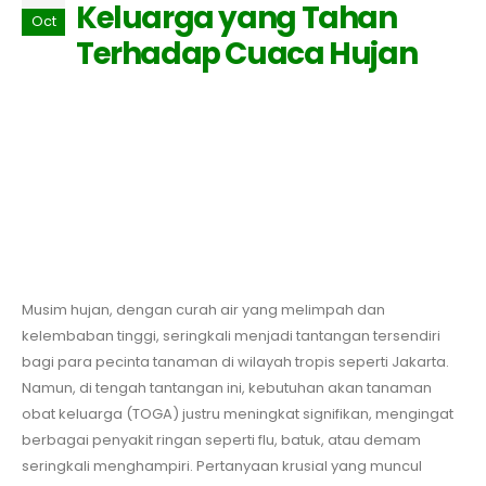
Keluarga yang Tahan
Oct
Terhadap Cuaca Hujan
Musim hujan, dengan curah air yang melimpah dan
kelembaban tinggi, seringkali menjadi tantangan tersendiri
bagi para pecinta tanaman di wilayah tropis seperti Jakarta.
Namun, di tengah tantangan ini, kebutuhan akan tanaman
obat keluarga (TOGA) justru meningkat signifikan, mengingat
berbagai penyakit ringan seperti flu, batuk, atau demam
seringkali menghampiri. Pertanyaan krusial yang muncul