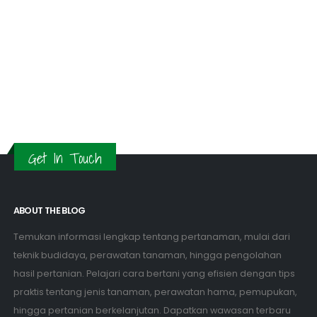
Get In Touch
ABOUT THE BLOG
Temukan informasi lengkap tentang pertanaman, mulai dari
teknik budidaya, perawatan tanaman, hingga pengolahan
hasil pertanian. Pelajari cara bertani yang efisien dengan tips
praktis tentang jenis tanaman, perawatan hama, pemupukan,
hingga pertanian berkelanjutan. Dapatkan wawasan terbaru