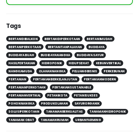
Tags
BERTANIDIBALKON
BERTANIDIPERKOTAAN
BERTANIMUDAH
BERTANIPERKOTAAN
BERTANITANPALAHAN
BUDIDAYA
BUDIDAYA BUAH
BUDIDAYANANGKA
BUDIDAYA SAYUR
HASILPERTANIAN
HIDROPONIK
HIDUPSEHAT
KEBUNVERTIKAL
NANGKAMUDA
OLAHANNANGKA
PELUANGBISNIS
PERKEBUNAN
PERTANIAN
PERTANIANBERKELANJUTAN
PERTANIANMODERN
PERTANIANPERKOTAAN
PERTANIANSUSTAINABLE
PERTANIANVERTIKAL
PETANIKOTA
PETANISUKSES
POHONNANGKA
PRODUKOLAHAN
SAYURORGANIK
SOLUSIPERKOTAAN
TANAMANBERKUALITAS
TANAMANHIDROPONIK
TANAMAN OBAT
TANAMANRUMAH
URBANFARMING