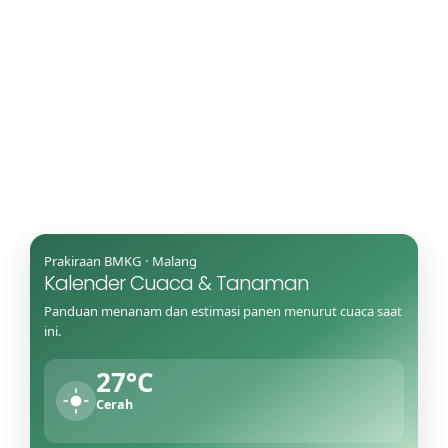
Prakiraan BMKG · Malang
Kalender Cuaca & Tanaman
Panduan menanam dan estimasi panen menurut cuaca saat
ini.
27°C
Cerah