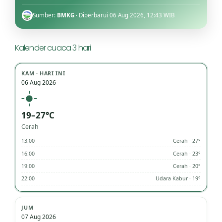
Sumber:
BMKG
· Diperbarui 06 Aug 2026, 12:43 WIB
Kalender cuaca 3 hari
KAM · HARI INI
06 Aug 2026
19–27°C
Cerah
13:00
Cerah · 27°
16:00
Cerah · 23°
19:00
Cerah · 20°
22:00
Udara Kabur · 19°
JUM
07 Aug 2026