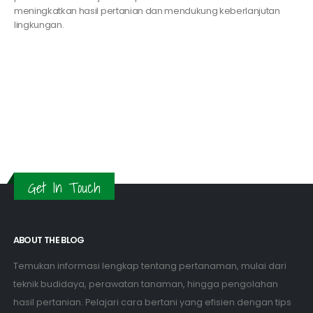
meningkatkan hasil pertanian dan mendukung keberlanjutan
lingkungan.
Get In Touch
ABOUT THE BLOG
Temukan informasi lengkap tentang pertanaman, mulai dari
teknik budidaya, perawatan tanaman, hingga pengolahan
hasil pertanian. Pelajari cara bertani yang efisien dengan tips