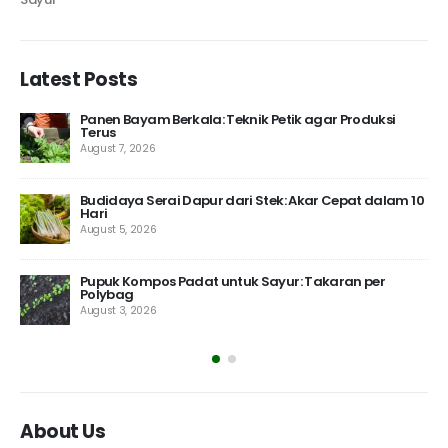
Latest Posts
Drainase Kebun Menurun: Cara Buat Agar Air Tidak
Genang
July 31, 2026
 10
Bibit Tomat Unggul untuk Dataran Rendah: Ciri dan
Perawatan
July 29, 2026
Kalender Tanam Kangkung 30 Hari untuk
Pekarangan
July 27, 2026
About Us