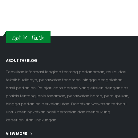
Get In Touch
ABOUT THE BLOG
Temukan informasi lengkap tentang pertanaman, mulai dari
teknik budidaya, perawatan tanaman, hingga pengolahan
hasil pertanian. Pelajari cara bertani yang efisien dengan tips
praktis tentang jenis tanaman, perawatan hama, pemupukan,
hingga pertanian berkelanjutan. Dapatkan wawasan terbaru
untuk meningkatkan hasil pertanian dan mendukung
keberlanjutan lingkungan.
VIEW MORE