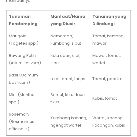
manfaatnya:
Tanaman
Manfaat/Hama
Tanaman yang
Pendamping
yang Diusir
Dilindungi
Marigold
Nematoda,
Tomat, kentang,
(Tagetes spp.)
kumbang, siput
mawar
Bawang Putih
Kutu daun, ulat,
Mawar, tomat,
(Allium sativum)
siput
wortel
Basil (Ocimum
Lalat tomat, thrips
Tomat, paprika
basilicum)
Mint (Mentha
Semut, kutu daun,
Kubis, tomat
spp.)
tikus
Rosemary
Kumbang kacang,
Wortel, kacang-
(Rosmarinus
ngengat wortel
kacangan, kubis
officinalis)