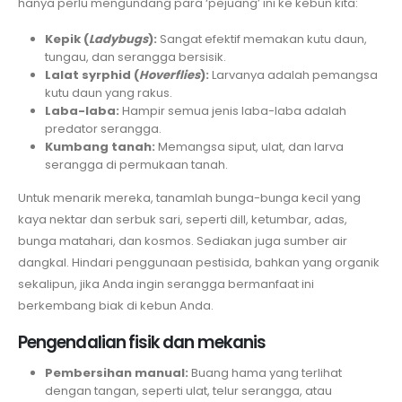
hanya perlu mengundang para ‘pejuang’ ini ke kebun kita:
Kepik (
Ladybugs
):
Sangat efektif memakan kutu daun,
tungau, dan serangga bersisik.
Lalat syrphid (
Hoverflies
):
Larvanya adalah pemangsa
kutu daun yang rakus.
Laba-laba:
Hampir semua jenis laba-laba adalah
predator serangga.
Kumbang tanah:
Memangsa siput, ulat, dan larva
serangga di permukaan tanah.
Untuk menarik mereka, tanamlah bunga-bunga kecil yang
kaya nektar dan serbuk sari, seperti dill, ketumbar, adas,
bunga matahari, dan kosmos. Sediakan juga sumber air
dangkal. Hindari penggunaan pestisida, bahkan yang organik
sekalipun, jika Anda ingin serangga bermanfaat ini
berkembang biak di kebun Anda.
Pengendalian fisik dan mekanis
Pembersihan manual:
Buang hama yang terlihat
dengan tangan, seperti ulat, telur serangga, atau