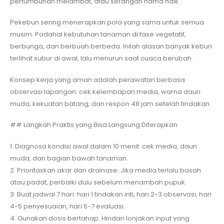
pertumbuhan melambat, atau serangan hama naik.
Pekebun sering menerapkan pola yang sama untuk semua
musim. Padahal kebutuhan tanaman di fase vegetatif,
berbunga, dan berbuah berbeda. Inilah alasan banyak kebun
terlihat subur di awal, lalu menurun saat cuaca berubah.
Konsep kerja yang aman adalah perawatan berbasis
observasi lapangan: cek kelembapan media, warna daun
muda, kekuatan batang, dan respon 48 jam setelah tindakan.
## Langkah Praktis yang Bisa Langsung Diterapkan
1. Diagnosa kondisi awal dalam 10 menit: cek media, daun
muda, dan bagian bawah tanaman.
2. Prioritaskan akar dan drainase. Jika media terlalu basah
atau padat, perbaiki dulu sebelum menambah pupuk.
3. Buat jadwal 7 hari: hari 1 tindakan inti, hari 2-3 observasi, hari
4-5 penyesuaian, hari 6-7 evaluasi.
4. Gunakan dosis bertahap. Hindari lonjakan input yang