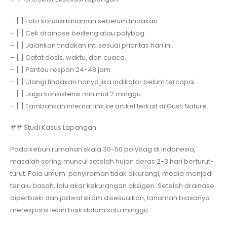
– [ ] Foto kondisi tanaman sebelum tindakan.
– [ ] Cek drainase bedeng atau polybag.
– [ ] Jalankan tindakan inti sesuai prioritas hari ini.
– [ ] Catat dosis, waktu, dan cuaca.
– [ ] Pantau respon 24-48 jam.
– [ ] Ulangi tindakan hanya jika indikator belum tercapai.
– [ ] Jaga konsistensi minimal 2 minggu.
– [ ] Tambahkan internal link ke artikel terkait di Gusti Nature.
## Studi Kasus Lapangan
Pada kebun rumahan skala 30-50 polybag di Indonesia,
masalah sering muncul setelah hujan deras 2-3 hari berturut-
turut. Pola umum: penyiraman tidak dikurangi, media menjadi
terlalu basah, lalu akar kekurangan oksigen. Setelah drainase
diperbaiki dan jadwal siram disesuaikan, tanaman biasanya
merespons lebih baik dalam satu minggu.