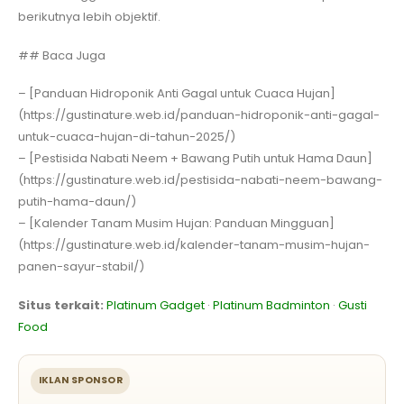
berikutnya lebih objektif.
## Baca Juga
– [Panduan Hidroponik Anti Gagal untuk Cuaca Hujan]
(https://gustinature.web.id/panduan-hidroponik-anti-gagal-
untuk-cuaca-hujan-di-tahun-2025/)
– [Pestisida Nabati Neem + Bawang Putih untuk Hama Daun]
(https://gustinature.web.id/pestisida-nabati-neem-bawang-
putih-hama-daun/)
– [Kalender Tanam Musim Hujan: Panduan Mingguan]
(https://gustinature.web.id/kalender-tanam-musim-hujan-
panen-sayur-stabil/)
Situs terkait:
Platinum Gadget
·
Platinum Badminton
·
Gusti
Food
IKLAN SPONSOR