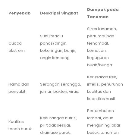
Dampak pada
Penyebab
Deskripsi Singkat
Tanaman
Stres tanaman,
Suhu terlalu
pertumbuhan
Cuaca
panas/dingin,
terhambat,
ekstrem
kekeringan, banjir,
kematian,
angin kencang.
keguguran
buah/bunga.
Kerusakan fisik,
Hama dan
Serangan serangga,
infeksi, penurunan
penyakit
jamur, bakteri, virus.
kualitas dan
kuantitas hasil.
Pertumbuhan
Kekurangan nutrisi,
lambat, daun
Kualitas
pH tidak sesuai,
menguning, akar
tanah buruk
drainase buruk.
busuk, tanaman