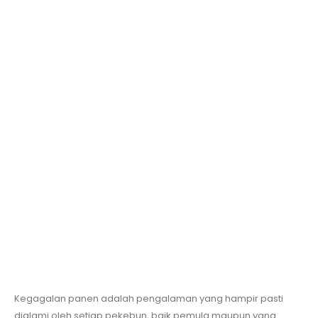
Kegagalan panen adalah pengalaman yang hampir pasti
dialami oleh setiap pekebun, baik pemula maupun yang