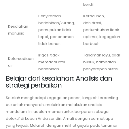
kerdil.
Penyiraman
Keracunan,
berlebihan/kurang,
dehidrasi,
Kesalahan
pemupukan tidak
pertumbuhan tidak
manusia
tepat, penanaman
optimal, kegagalan
tidak benar.
berbuah.
Irigasi tidak
Tanaman layu, akar
Ketersediaan
memadai atau
busuk, hambatan
air
berlebihan.
penyerapan nutrisi.
Belajar dari kesalahan: Analisis dan
strategi perbaikan
Setelah menghadapi kegagalan panen, langkah terpenting
bukanlah menyerah, melainkan melakukan analisis
mendalam. Ini adalah momen untuk berperan sebagai
detektif di kebun Anda sendiri. Amati dengan cermat apa
yang terjadi. Mulailah dengan melihat gejala pada tanaman: