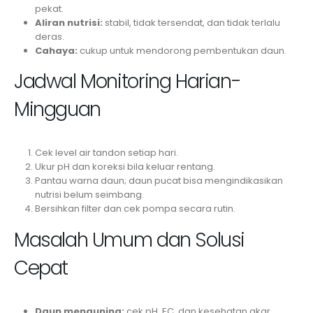
pekat.
Aliran nutrisi:
stabil, tidak tersendat, dan tidak terlalu
deras.
Cahaya:
cukup untuk mendorong pembentukan daun.
Jadwal Monitoring Harian-
Mingguan
Cek level air tandon setiap hari.
Ukur pH dan koreksi bila keluar rentang.
Pantau warna daun; daun pucat bisa mengindikasikan
nutrisi belum seimbang.
Bersihkan filter dan cek pompa secara rutin.
Masalah Umum dan Solusi
Cepat
Daun menguning:
cek pH, EC, dan kesehatan akar.