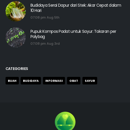
Budidaya Serai Dapur dari Stek: Akar Cepat dalam
10 Hari
07:08 pm Aug 5th
Pupuk Kompos Padat untuk Sayur: Takaran per
Polybag
07:08 pm Aug 3rd
CATEGORIES
BUAH
BUDIDAYA
INFORMASI
OBAT
SAYUR