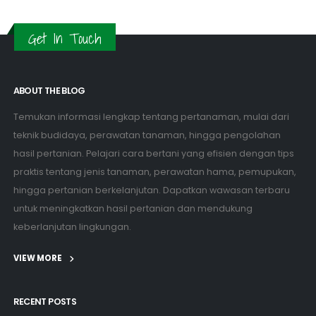
Get In Touch
ABOUT THE BLOG
Temukan informasi lengkap tentang pertanaman, mulai dari
teknik budidaya, perawatan tanaman, hingga pengolahan
hasil pertanian. Pelajari cara bertani yang efisien dengan tips
praktis tentang jenis tanaman, perawatan hama, pemupukan,
hingga pertanian berkelanjutan. Dapatkan wawasan terbaru
untuk meningkatkan hasil pertanian dan mendukung
keberlanjutan lingkungan.
VIEW MORE
RECENT POSTS