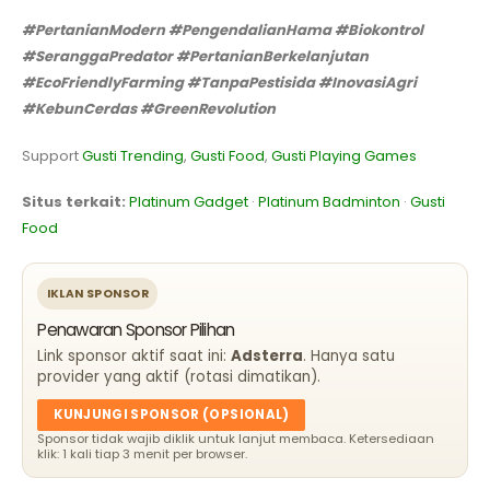
#PertanianModern #PengendalianHama #Biokontrol
#SeranggaPredator #PertanianBerkelanjutan
#EcoFriendlyFarming #TanpaPestisida #InovasiAgri
#KebunCerdas #GreenRevolution
Support
Gusti Trending
,
Gusti Food
,
Gusti Playing Games
Situs terkait:
Platinum Gadget
·
Platinum Badminton
·
Gusti
Food
IKLAN SPONSOR
Penawaran Sponsor Pilihan
Link sponsor aktif saat ini:
Adsterra
. Hanya satu
provider yang aktif (rotasi dimatikan).
KUNJUNGI SPONSOR (OPSIONAL)
Sponsor tidak wajib diklik untuk lanjut membaca. Ketersediaan
klik: 1 kali tiap 3 menit per browser.