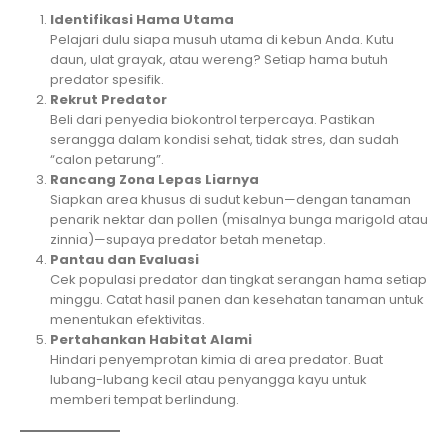
Identifikasi Hama Utama
Pelajari dulu siapa musuh utama di kebun Anda. Kutu
daun, ulat grayak, atau wereng? Setiap hama butuh
predator spesifik.
Rekrut Predator
Beli dari penyedia biokontrol terpercaya. Pastikan
serangga dalam kondisi sehat, tidak stres, dan sudah
“calon petarung”.
Rancang Zona Lepas Liarnya
Siapkan area khusus di sudut kebun—dengan tanaman
penarik nektar dan pollen (misalnya bunga marigold atau
zinnia)—supaya predator betah menetap.
Pantau dan Evaluasi
Cek populasi predator dan tingkat serangan hama setiap
minggu. Catat hasil panen dan kesehatan tanaman untuk
menentukan efektivitas.
Pertahankan Habitat Alami
Hindari penyemprotan kimia di area predator. Buat
lubang-lubang kecil atau penyangga kayu untuk
memberi tempat berlindung.