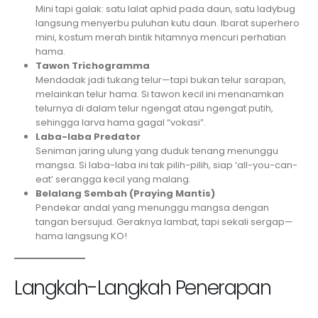
Mini tapi galak: satu lalat aphid pada daun, satu ladybug
langsung menyerbu puluhan kutu daun. Ibarat superhero
mini, kostum merah bintik hitamnya mencuri perhatian
hama.
Tawon Trichogramma
Mendadak jadi tukang telur—tapi bukan telur sarapan,
melainkan telur hama. Si tawon kecil ini menanamkan
telurnya di dalam telur ngengat atau ngengat putih,
sehingga larva hama gagal “vokasi”.
Laba-laba Predator
Seniman jaring ulung yang duduk tenang menunggu
mangsa. Si laba-laba ini tak pilih-pilih, siap ‘all-you-can-
eat’ serangga kecil yang malang.
Belalang Sembah (Praying Mantis)
Pendekar andal yang menunggu mangsa dengan
tangan bersujud. Geraknya lambat, tapi sekali sergap—
hama langsung KO!
Langkah-Langkah Penerapan