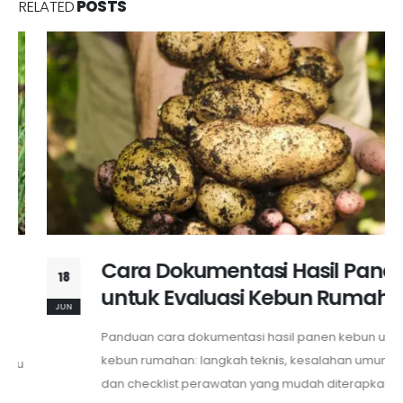
RELATED
POSTS
Cara Dokumentasi Hasil Panen
18
untuk Evaluasi Kebun Rumah
JUN
Panduan cara dokumentasi hasil panen kebun untuk
kebun rumahan: langkah teknis, kesalahan umum,
dan checklist perawatan yang mudah diterapkan.