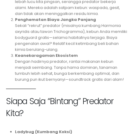
lebah lucu kita pingsan, serangga predator bekerja
alami. Mereka adalah satpam kebun: waspada, gesit,
dan tidak akan meninggalkan residu kimia.
Penghematan Biaya Jangka Panjang
Sekali “rekrut” predator (misalnya kumbang Harmonia
axyridis atau tawon Trichogramma), kebun Anda memiliki
bodyguard gratis—selama habitatnya terjaga. Biaya
pengenalan awal? Relatif kecil ketimbang beli bahan
kimia berulang-ulang.
Keanekaragaman Ekosistem
Dengan hadirnya predator, rantai makanan kebun
menjadi seimbang. Tanpa hama dominan, tanaman
tumbuh lebih sehat, bunga berkembang optimal, dan
burung pun ikut bernyanyi—soundtrack gratis dari alam!
Siapa Saja “Bintang” Predator
Kita?
Ladybug (Kumbang Koksi)