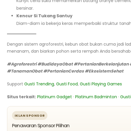
Kunyit ceria suka memamerkan batang oranye cemerlangn
bersinar.
Kencur Si Tukang Santuy
Diam-diam ia bekerja keras memperbaiki struktur tanah,
Dengan sistem agroforestri, kebun obat bukan cuma jadi lad
menanam, dan biarkan pohon serta rempah Anda bersahabat
#Agroforestri #BudidayaObat #PertanianBerkelanjuta
#TanamanObat #PertanianCerdas #EkosistemSehat
Support
Gusti Trending
,
Gusti Food
,
Gusti Playing Games
Situs terkait:
Platinum Gadget
·
Platinum Badminton
·
Gusti
IKLAN SPONSOR
Penawaran Sponsor Pilihan