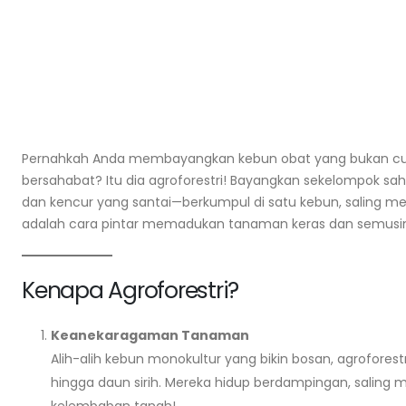
Pernahkah Anda membayangkan kebun obat yang bukan cuma
bersahabat? Itu dia agroforestri! Bayangkan sekelompok sa
dan kencur yang santai—berkumpul di satu kebun, saling me
adalah cara pintar memadukan tanaman keras dan semusim a
Kenapa Agroforestri?
Panen Bayam Berkala: Teknik Petik
Keanekaragaman Tanaman
agar Produksi Terus
Alih-alih kebun monokultur yang bikin bosan, agroforest
August 7, 2026
hingga daun sirih. Mereka hidup berdampingan, saling m