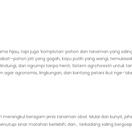
 hijau, tapi juga ‘komplotan’ pohon dan tanaman yang salin
habat—pohon jati yang gagah, kayu putih yang wangi, temulawak
lindungi, dan ngrumpi tanpa henti. Sistem agroforestri untuk 
gar agronomis, lingkungan, dan kantong petani ikut nge-‘oke
Drainase Kebun Menurun: Cara Buat
Panen Bayam Berkal
Agar Air Tidak Genang
agar Produksi Teru
ri merangkul beragam jenis tanaman obat. Mulai dari kunyit, jah
July 31, 2026
August 7, 2026
enutupi sinar matahari berlebih, dan… terkadang saling bergosi