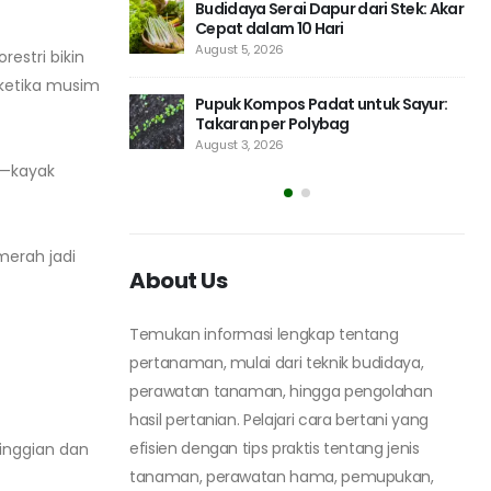
ur dari Stek: Akar
Bibit Tomat Unggul untuk Dataran
ri
Rendah: Ciri dan Perawatan
July 29, 2026
estri bikin
 ketika musim
t untuk Sayur:
Kalender Tanam Kangkung 30 Hari
ag
untuk Pekarangan
July 27, 2026
r—kayak
merah jadi
About Us
Temukan informasi lengkap tentang
pertanaman, mulai dari teknik budidaya,
perawatan tanaman, hingga pengolahan
hasil pertanian. Pelajari cara bertani yang
efisien dengan tips praktis tentang jenis
inggian dan
tanaman, perawatan hama, pemupukan,