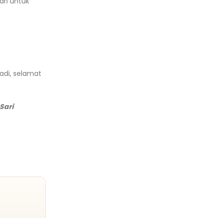
ari untuk
adi, selamat
Sari