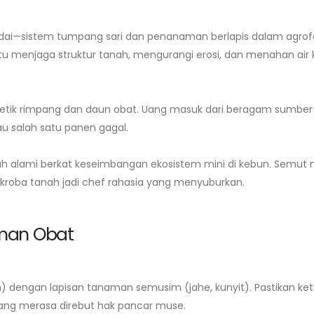
Bibit Tomat Unggul untuk Dataran
Budidaya Serai Dap
Rendah: Ciri dan Perawatan
Cepat dalam 10 Ha
July 29, 2026
August 5, 2026
ai—sistem tumpang sari dan penanaman berlapis dalam agrofor
u menjaga struktur tanah, mengurangi erosi, dan menahan air
Kalender Tanam Kangkung 30 Hari
Pupuk Kompos Pada
untuk Pekarangan
Takaran per Polyb
July 27, 2026
August 3, 2026
emetik rimpang dan daun obat. Uang masuk dari beragam sumbe
au salah satu panen gagal.
h alami berkat keseimbangan ekosistem mini di kebun. Semut 
ikroba tanah jadi chef rahasia yang menyuburkan.
aman Obat
 dengan lapisan tanaman semusim (jahe, kunyit). Pastikan ket
ang merasa direbut hak pancar muse.