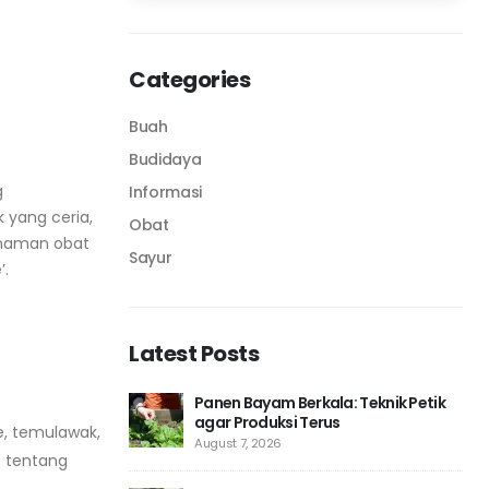
Categories
Buah
Budidaya
g
Informasi
 yang ceria,
Obat
tanaman obat
Sayur
’.
Latest Posts
a: Teknik Petik
Drainase Kebun Menurun: Cara Buat
s
Agar Air Tidak Genang
e, temulawak,
July 31, 2026
p tentang