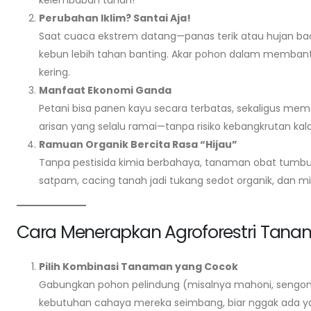
kelembaban tanah!
Budidaya Serai Dapur dari Stek: Akar
Cepat dalam 10 Hari
Perubahan Iklim? Santai Aja!
August 5, 2026
Saat cuaca ekstrem datang—panas terik atau hujan bad
kebun lebih tahan banting. Akar pohon dalam membant
Pupuk Kompos Padat untuk Sayur:
kering.
Takaran per Polybag
Manfaat Ekonomi Ganda
August 3, 2026
Petani bisa panen kayu secara terbatas, sekaligus m
arisan yang selalu ramai—tanpa risiko kebangkrutan kal
Ramuan Organik Bercita Rasa “Hijau”
Tanpa pestisida kimia berbahaya, tanaman obat tumbu
satpam, cacing tanah jadi tukang sedot organik, dan m
Cara Menerapkan Agroforestri Tan
Pilih Kombinasi Tanaman yang Cocok
Gabungkan pohon pelindung (misalnya mahoni, sengon)
kebutuhan cahaya mereka seimbang, biar nggak ada y