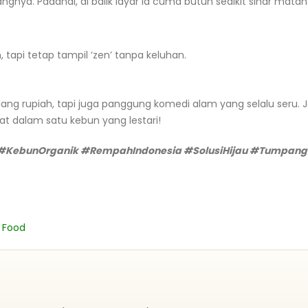
ya. Padahal, di balik layar ia cuma butuh sedikit sinar matah
 tapi tetap tampil ‘zen’ tanpa keluhan.
ang rupiah, tapi juga panggung komedi alam yang selalu seru. J
 dalam satu kebun yang lestari!
n #KebunOrganik #RempahIndonesia #SolusiHijau #Tumpang
 Food