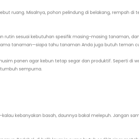
ebut ruang. Misalnya, pohon pelindung di belakang, rempah di 
an rutin sesuai kebutuhan spesifik masing-masing tanaman, dan
ama tanaman—siapa tahu tanaman Anda juga butuh teman cu
musim panen agar kebun tetap segar dan produktif. Seperti di w
a tumbuh sempurna.
—kalau kebanyakan basah, daunnya bakal melepuh. Jangan samp