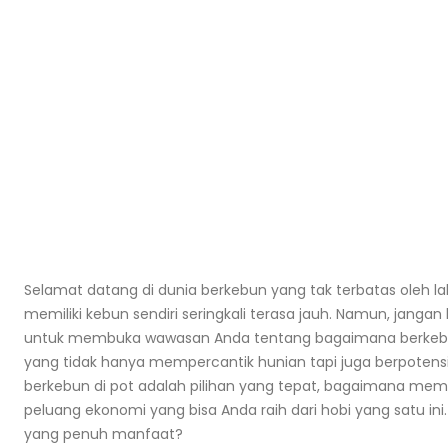
Budidaya Serai Dapur dari Stek: Akar
Cepat dalam 10 Hari
August 5, 2026
Pupuk Kompos Padat untuk Sayur:
Takaran per Polybag
Selamat datang di dunia berkebun yang tak terbatas oleh la
August 3, 2026
memiliki kebun sendiri seringkali terasa jauh. Namun, janga
untuk membuka wawasan Anda tentang bagaimana berkebun 
Drainase Kebun Menurun: Cara Buat
yang tidak hanya mempercantik hunian tapi juga berpoten
Agar Air Tidak Genang
July 31, 2026
berkebun di pot adalah pilihan yang tepat, bagaimana memi
peluang ekonomi yang bisa Anda raih dari hobi yang satu in
yang penuh manfaat?