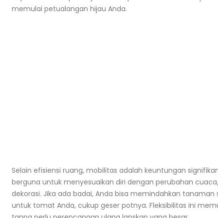
memulai petualangan hijau Anda.
Selain efisiensi ruang, mobilitas adalah keuntungan signif
berguna untuk menyesuaikan diri dengan perubahan cuaca,
dekorasi. Jika ada badai, Anda bisa memindahkan tanaman s
untuk tomat Anda, cukup geser potnya. Fleksibilitas ini
tanpa perlu perencanaan ulang lanskap yang besar.