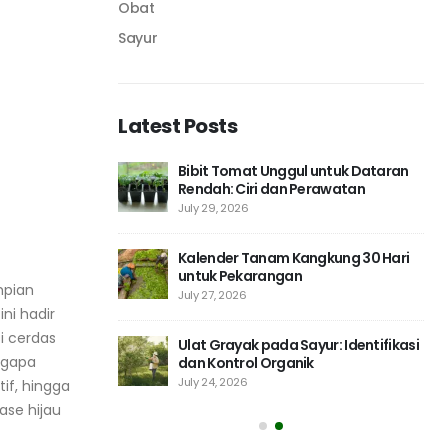
Obat
Sayur
Latest Posts
ur dari Stek: Akar
Bibit Tomat Unggul untuk Dataran
ri
Rendah: Ciri dan Perawatan
July 29, 2026
t untuk Sayur:
Kalender Tanam Kangkung 30 Hari
ag
untuk Pekarangan
mpian
July 27, 2026
ni hadir
i cerdas
nurun: Cara Buat
Ulat Grayak pada Sayur: Identifikasi
ngapa
nang
dan Kontrol Organik
July 24, 2026
if, hingga
ase hijau