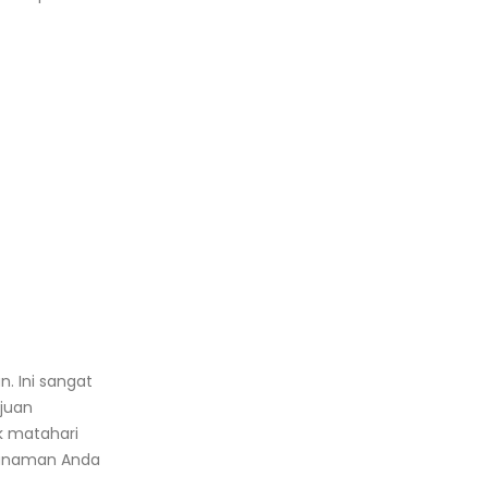
. Ini sangat
juan
k matahari
 tanaman Anda