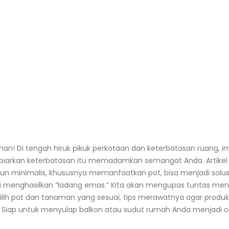
Bibit Tomat Unggul untuk Dataran
Budidaya Serai Dap
Rendah: Ciri dan Perawatan
Cepat dalam 10 Ha
July 29, 2026
August 5, 2026
Kalender Tanam Kangkung 30 Hari
Pupuk Kompos Pada
untuk Pekarangan
Takaran per Polyb
han! Di tengah hiruk pikuk perkotaan dan keterbatasan ruang, i
July 27, 2026
August 3, 2026
n biarkan keterbatasan itu memadamkan semangat Anda. Artikel i
minimalis, khususnya memanfaatkan pot, bisa menjadi solus
Ulat Grayak pada Sayur: Identifikasi
Drainase Kebun Me
si menghasilkan “ladang emas.” Kita akan mengupas tuntas me
dan Kontrol Organik
Agar Air Tidak Ge
July 24, 2026
July 31, 2026
lih pot dan tanaman yang sesuai, tips merawatnya agar produkt
i. Siap untuk menyulap balkon atau sudut rumah Anda menjadi o