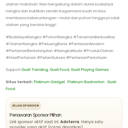
olahan makanan. Mari bergabung dalam dunia budidaya
nangka dan buktikan sendiri bagaimana buah ini bisa
membawa keberuntungan—mulai dari pohon hingga produk
olahan yang bernilai tinggi!
#BudidayaNangka #PohonNangka #TanamanBerkualitas
#OlahanNangka #PeluangBisnis #PertanianModern
#PertanianBerkelanjutan #NangkaMuda #ProdukOlahan
#HasilPertanian #PetaniSukses #PertanianPerkotaan
Support
Gusti Trending
,
Gusti Food
,
Gusti Playing Games
Situs terkait:
Platinum Gadget
·
Platinum Badminton
·
Gusti
Food
IKLAN SPONSOR
Penawaran Sponsor Pilihan
Link sponsor aktif saat ini:
Adsterra
. Hanya satu
provider yang aktif (rotasi dimatikan).