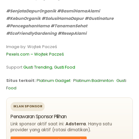
#SenjataDapurOrganik
#BasmiHamaAlami
#KebunOrganik
#SolusiHamaDapur
#Gustinature
#PencegahanHama
#TanamanSehat
#EcoFriendlyGardening
#ResepAlami
Image by: Wojtek Pacześ
Pexels.com – Wojtek Pacześ
Support
Gusti Trending
,
Gusti Food
Situs terkait:
Platinum Gadget
·
Platinum Badminton
·
Gusti
Food
IKLAN SPONSOR
Penawaran Sponsor Pilihan
Link sponsor aktif saat ini:
Adsterra
. Hanya satu
provider yang aktif (rotasi dimatikan).