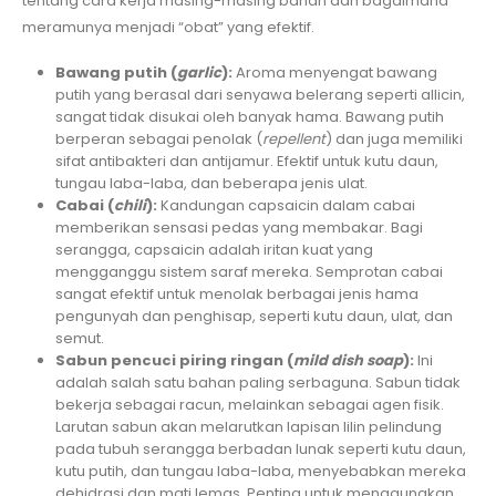
tentang cara kerja masing-masing bahan dan bagaimana
meramunya menjadi “obat” yang efektif.
Bawang putih (
garlic
):
Aroma menyengat bawang
putih yang berasal dari senyawa belerang seperti allicin,
sangat tidak disukai oleh banyak hama. Bawang putih
berperan sebagai penolak (
repellent
) dan juga memiliki
sifat antibakteri dan antijamur. Efektif untuk kutu daun,
tungau laba-laba, dan beberapa jenis ulat.
Cabai (
chili
):
Kandungan capsaicin dalam cabai
memberikan sensasi pedas yang membakar. Bagi
serangga, capsaicin adalah iritan kuat yang
mengganggu sistem saraf mereka. Semprotan cabai
sangat efektif untuk menolak berbagai jenis hama
pengunyah dan penghisap, seperti kutu daun, ulat, dan
semut.
Sabun pencuci piring ringan (
mild dish soap
):
Ini
adalah salah satu bahan paling serbaguna. Sabun tidak
bekerja sebagai racun, melainkan sebagai agen fisik.
Larutan sabun akan melarutkan lapisan lilin pelindung
pada tubuh serangga berbadan lunak seperti kutu daun,
kutu putih, dan tungau laba-laba, menyebabkan mereka
dehidrasi dan mati lemas. Penting untuk menggunakan