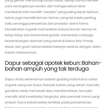
yang gemar menyantap tunas muda. Setiap hama memiliki
cara serangannya sendiri, dan mengenalinya akan
membantu kita memilih “senjata” yang paling tepat. Namun,
kebun juga memiliki teman-teman yang tak kalah penting,
yaitu serangga penyerbuk dan predator alami hama.
Pendekatan organik memastikan bahwa teman-teman ini
tetap hidup dan berkembang biak, membantu menjaga
keseimbangan alamiah yang sehat di kebun kita. Prinsip
dasar dari
gusti nature
adalah bekerja selaras dengan alam,
bukan melawannya.
Dapur sebagai apotek kebun: Bahan-
bahan ampuh yang tak terduga
Dapur Anda sebenarnya adalah gudang harta karun solusi
organik yang luar biasa. Banyak bahan yang sehari-hari kita
gunakan untuk memasak atau membersihkan, ternyata
memiliki sifat insektisida, fungisida, atau penolak hama yang
ampuh. Kunci keberhasilan terletak pada pemahaman