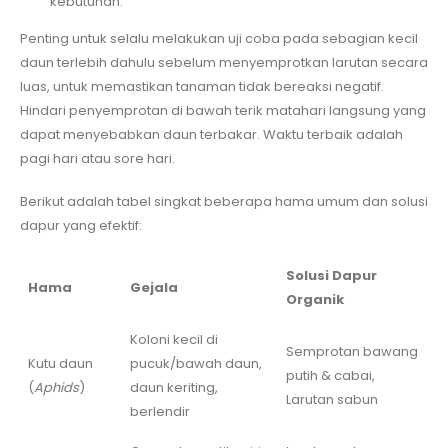
kebutuhan.
Penting untuk selalu melakukan uji coba pada sebagian kecil
daun terlebih dahulu sebelum menyemprotkan larutan secara
luas, untuk memastikan tanaman tidak bereaksi negatif.
Hindari penyemprotan di bawah terik matahari langsung yang
dapat menyebabkan daun terbakar. Waktu terbaik adalah
pagi hari atau sore hari.
Berikut adalah tabel singkat beberapa hama umum dan solusi
dapur yang efektif:
Solusi Dapur
Hama
Gejala
Organik
Koloni kecil di
Semprotan bawang
Kutu daun
pucuk/bawah daun,
putih & cabai,
(
Aphids
)
daun keriting,
Larutan sabun
berlendir