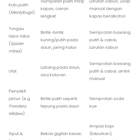
Gumpalan putih mirip
Larutan sabun, usap
Kutu putih
kapas, cairan
manual dengan
(
Mealybugs
)
lengket
kapas beralkohol
Tungau
Bintik-bintik
Semprotan bawang
laba-laba
kuning/putih pada
putih & cabai,
(
Spider
daun, jaring halus
Larutan sabun
mites
)
Semprotan bawang
Lubang pada daun,
Ulat
putih & cabai, ambil
sisa kotoran
manual
Penyakit
jamur (e.g.
Bintik putih seperti
Semprotan soda
Powdery
tepung pada daun
kue
Mildew
)
Ampas kopi
Siput &
Bekas gigitan besar,
(taburkan),