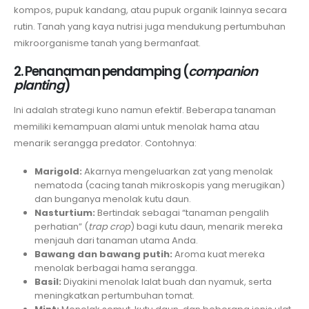
kompos, pupuk kandang, atau pupuk organik lainnya secara
rutin. Tanah yang kaya nutrisi juga mendukung pertumbuhan
mikroorganisme tanah yang bermanfaat.
2. Penanaman pendamping (
companion
planting
)
Ini adalah strategi kuno namun efektif. Beberapa tanaman
memiliki kemampuan alami untuk menolak hama atau
menarik serangga predator. Contohnya:
Marigold:
Akarnya mengeluarkan zat yang menolak
nematoda (cacing tanah mikroskopis yang merugikan)
dan bunganya menolak kutu daun.
Nasturtium:
Bertindak sebagai “tanaman pengalih
perhatian” (
trap crop
) bagi kutu daun, menarik mereka
menjauh dari tanaman utama Anda.
Bawang dan bawang putih:
Aroma kuat mereka
menolak berbagai hama serangga.
Basil:
Diyakini menolak lalat buah dan nyamuk, serta
meningkatkan pertumbuhan tomat.