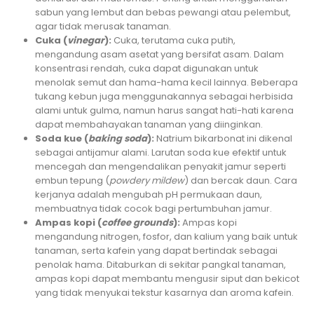
sabun yang lembut dan bebas pewangi atau pelembut,
agar tidak merusak tanaman.
Cuka (
vinegar
):
Cuka, terutama cuka putih,
mengandung asam asetat yang bersifat asam. Dalam
konsentrasi rendah, cuka dapat digunakan untuk
menolak semut dan hama-hama kecil lainnya. Beberapa
tukang kebun juga menggunakannya sebagai herbisida
alami untuk gulma, namun harus sangat hati-hati karena
dapat membahayakan tanaman yang diinginkan.
Soda kue (
baking soda
):
Natrium bikarbonat ini dikenal
sebagai antijamur alami. Larutan soda kue efektif untuk
mencegah dan mengendalikan penyakit jamur seperti
embun tepung (
powdery mildew
) dan bercak daun. Cara
kerjanya adalah mengubah pH permukaan daun,
membuatnya tidak cocok bagi pertumbuhan jamur.
Ampas kopi (
coffee grounds
):
Ampas kopi
mengandung nitrogen, fosfor, dan kalium yang baik untuk
tanaman, serta kafein yang dapat bertindak sebagai
penolak hama. Ditaburkan di sekitar pangkal tanaman,
ampas kopi dapat membantu mengusir siput dan bekicot
yang tidak menyukai tekstur kasarnya dan aroma kafein.