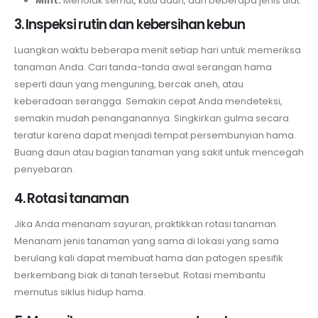
Mint:
Menolak semut, kutu daun, dan beberapa jenis ulat.
3. Inspeksi rutin dan kebersihan kebun
Luangkan waktu beberapa menit setiap hari untuk memeriksa
tanaman Anda. Cari tanda-tanda awal serangan hama
seperti daun yang menguning, bercak aneh, atau
keberadaan serangga. Semakin cepat Anda mendeteksi,
semakin mudah penanganannya. Singkirkan gulma secara
teratur karena dapat menjadi tempat persembunyian hama.
Buang daun atau bagian tanaman yang sakit untuk mencegah
penyebaran.
4. Rotasi tanaman
Jika Anda menanam sayuran, praktikkan rotasi tanaman.
Menanam jenis tanaman yang sama di lokasi yang sama
berulang kali dapat membuat hama dan patogen spesifik
berkembang biak di tanah tersebut. Rotasi membantu
memutus siklus hidup hama.