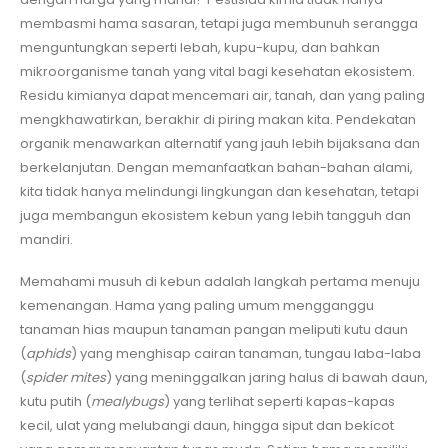
membasmi hama sasaran, tetapi juga membunuh serangga
menguntungkan seperti lebah, kupu-kupu, dan bahkan
mikroorganisme tanah yang vital bagi kesehatan ekosistem.
Residu kimianya dapat mencemari air, tanah, dan yang paling
mengkhawatirkan, berakhir di piring makan kita. Pendekatan
organik menawarkan alternatif yang jauh lebih bijaksana dan
berkelanjutan. Dengan memanfaatkan bahan-bahan alami,
kita tidak hanya melindungi lingkungan dan kesehatan, tetapi
juga membangun ekosistem kebun yang lebih tangguh dan
mandiri.
Memahami musuh di kebun adalah langkah pertama menuju
kemenangan. Hama yang paling umum mengganggu
tanaman hias maupun tanaman pangan meliputi kutu daun
(
aphids
) yang menghisap cairan tanaman, tungau laba-laba
(
spider mites
) yang meninggalkan jaring halus di bawah daun,
kutu putih (
mealybugs
) yang terlihat seperti kapas-kapas
kecil, ulat yang melubangi daun, hingga siput dan bekicot