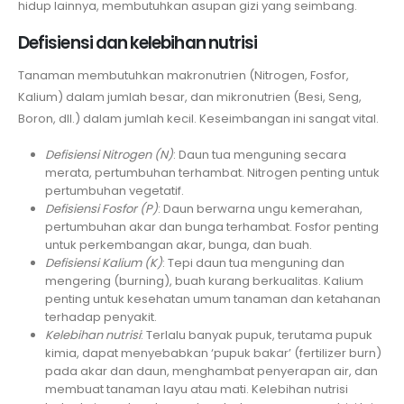
hidup lainnya, membutuhkan asupan gizi yang seimbang.
Defisiensi dan kelebihan nutrisi
Tanaman membutuhkan makronutrien (Nitrogen, Fosfor,
Kalium) dalam jumlah besar, dan mikronutrien (Besi, Seng,
Boron, dll.) dalam jumlah kecil. Keseimbangan ini sangat vital.
Defisiensi Nitrogen (N)
: Daun tua menguning secara
merata, pertumbuhan terhambat. Nitrogen penting untuk
pertumbuhan vegetatif.
Defisiensi Fosfor (P)
: Daun berwarna ungu kemerahan,
pertumbuhan akar dan bunga terhambat. Fosfor penting
untuk perkembangan akar, bunga, dan buah.
Defisiensi Kalium (K)
: Tepi daun tua menguning dan
mengering (burning), buah kurang berkualitas. Kalium
penting untuk kesehatan umum tanaman dan ketahanan
terhadap penyakit.
Kelebihan nutrisi
: Terlalu banyak pupuk, terutama pupuk
kimia, dapat menyebabkan ‘pupuk bakar’ (fertilizer burn)
pada akar dan daun, menghambat penyerapan air, dan
membuat tanaman layu atau mati. Kelebihan nutrisi