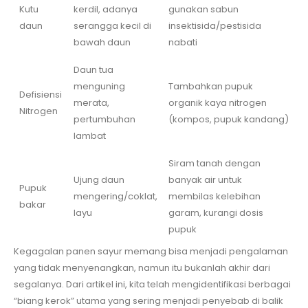
Kutu
kerdil, adanya
gunakan sabun
daun
serangga kecil di
insektisida/pestisida
bawah daun
nabati
Daun tua
menguning
Tambahkan pupuk
Defisiensi
merata,
organik kaya nitrogen
Nitrogen
pertumbuhan
(kompos, pupuk kandang)
lambat
Siram tanah dengan
Ujung daun
banyak air untuk
Pupuk
mengering/coklat,
membilas kelebihan
bakar
layu
garam, kurangi dosis
pupuk
Kegagalan panen sayur memang bisa menjadi pengalaman
yang tidak menyenangkan, namun itu bukanlah akhir dari
segalanya. Dari artikel ini, kita telah mengidentifikasi berbagai
“biang kerok” utama yang sering menjadi penyebab di balik