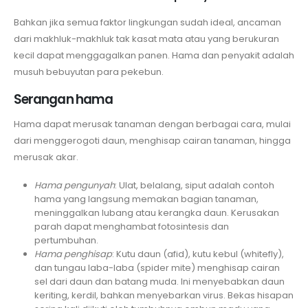
Bahkan jika semua faktor lingkungan sudah ideal, ancaman
dari makhluk-makhluk tak kasat mata atau yang berukuran
kecil dapat menggagalkan panen. Hama dan penyakit adalah
musuh bebuyutan para pekebun.
Serangan hama
Hama dapat merusak tanaman dengan berbagai cara, mulai
dari menggerogoti daun, menghisap cairan tanaman, hingga
merusak akar.
Hama pengunyah
: Ulat, belalang, siput adalah contoh
hama yang langsung memakan bagian tanaman,
meninggalkan lubang atau kerangka daun. Kerusakan
parah dapat menghambat fotosintesis dan
pertumbuhan.
Hama penghisap
: Kutu daun (afid), kutu kebul (whitefly),
dan tungau laba-laba (spider mite) menghisap cairan
sel dari daun dan batang muda. Ini menyebabkan daun
keriting, kerdil, bahkan menyebarkan virus. Bekas hisapan