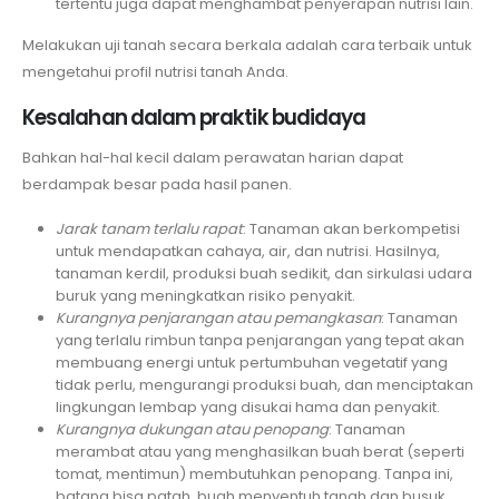
tertentu juga dapat menghambat penyerapan nutrisi lain.
Melakukan uji tanah secara berkala adalah cara terbaik untuk
mengetahui profil nutrisi tanah Anda.
Kesalahan dalam praktik budidaya
Bahkan hal-hal kecil dalam perawatan harian dapat
berdampak besar pada hasil panen.
Jarak tanam terlalu rapat
: Tanaman akan berkompetisi
untuk mendapatkan cahaya, air, dan nutrisi. Hasilnya,
tanaman kerdil, produksi buah sedikit, dan sirkulasi udara
buruk yang meningkatkan risiko penyakit.
Kurangnya penjarangan atau pemangkasan
: Tanaman
yang terlalu rimbun tanpa penjarangan yang tepat akan
membuang energi untuk pertumbuhan vegetatif yang
tidak perlu, mengurangi produksi buah, dan menciptakan
lingkungan lembap yang disukai hama dan penyakit.
Kurangnya dukungan atau penopang
: Tanaman
merambat atau yang menghasilkan buah berat (seperti
tomat, mentimun) membutuhkan penopang. Tanpa ini,
batang bisa patah, buah menyentuh tanah dan busuk,