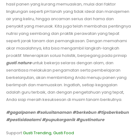
hasil panen yang kurang memuaskan, mulai dari faktor
lingkungan seperti pH tanah yang tidak ideal dan manajemen
air yang keliru, hingga ancaman serius dari hama dan
penyakit yang merusak. Kita juga telah membahas pentingnya
nutrisi yang seimbang dan praktik perawatan yang tepat
seperti jarak tanam dan pemangkasan. Dengan memahami
akar masalahnya, kita bisa mengambil langkah-langkah
proaktif. Menerapkan solusi holistik, berpegang pada prinsip
gusti nature
untuk bekerja selaras dengan alam, dan
senantiasa melakukan pengamatan serta pembelajaran
berkelanjutan, akan membimbing Anda menuju panen yang
berlimpah dan memuaskan. Ingatlah, setiap kegagalan
adalah guru terbaik, dan dengan pengetahuan yang tepat,
Anda siap meraih kesuksesan di musim tanam berikutnya.
#gagalpanen
#solusitanaman
#berkebun
#tipsberkebun
#pestisidaalami
#pupukorganik
#gustinature
Support
Gusti Trending
,
Gusti Food