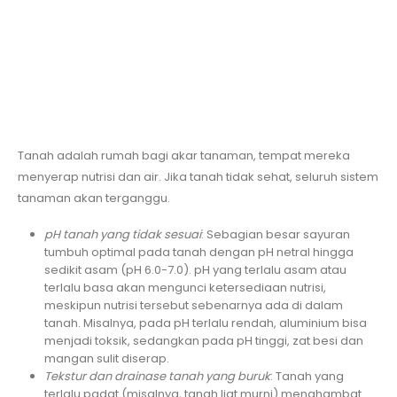
Tanah adalah rumah bagi akar tanaman, tempat mereka
menyerap nutrisi dan air. Jika tanah tidak sehat, seluruh sistem
tanaman akan terganggu.
pH tanah yang tidak sesuai
: Sebagian besar sayuran
tumbuh optimal pada tanah dengan pH netral hingga
sedikit asam (pH 6.0-7.0). pH yang terlalu asam atau
terlalu basa akan mengunci ketersediaan nutrisi,
meskipun nutrisi tersebut sebenarnya ada di dalam
tanah. Misalnya, pada pH terlalu rendah, aluminium bisa
menjadi toksik, sedangkan pada pH tinggi, zat besi dan
mangan sulit diserap.
Tekstur dan drainase tanah yang buruk
: Tanah yang
terlalu padat (misalnya, tanah liat murni) menghambat