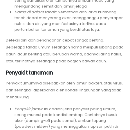
sering kali diikuti oleh tumbuhnya embun madu yang
mengundang semut dan jamur jelaga.
Hama di dalam tanah
: Nematoda dan larva kumbang
tanah dapat menyerang akar, mengganggu penyerapan
nutrisi dan air, yang manifestasinya terlihat pada
pertumbuhan tanaman yang kerdil atau layu.
Deteksi dini dan penanganan cepat sangat penting.
Beberapa tanda umum serangan hama meliputi lubang pada
daun, daun keriting atau berubah warna, adanya jaring halus,
atau terlihatnya serangga pada bagian bawah daun.
Penyakit tanaman
Penyakit umumnya disebabkan oleh jamur, bakteri, atau virus,
dan seringkali diperparah oleh kondisi lingkungan yang tidak
mendukung.
Penyakit jamur
: Ini adalah jenis penyakit paling umum,
sering muncul pada kondisi lembap. Contohnya busuk
akar (damping-off pada semai), embun tepung
(powdery mildew) yang meninggalkan lapisan putih di