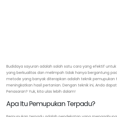
Budidaya Serai Dapur dari Stek: Akar
Cepat dalam 10 Hari
August 5, 2026
Budidaya sayuran adalah salah satu cara yang efektif unt
Pupuk Kompos Padat untuk Sayur:
Takaran per Polybag
yang berkualitas dan melimpah tidak hanya bergantung pad
August 3, 2026
metode yang banyak diterapkan adalah teknik pemupukan t
meningkatkan hasil pertanian. Dengan teknik ini, Anda dap
Drainase Kebun Menurun: Cara Buat
Penasaran? Yuk, kita ulas lebih dalam!
Agar Air Tidak Genang
July 31, 2026
Apa Itu Pemupukan Terpadu?
Pemupukan terpadu adalah pendekatan yang menggabungka