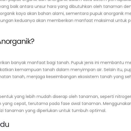
ang baik antara unsur hara yang dibutuhkan oleh tanaman de
 organik kaya akan bahan alami, sementara pupuk anorganik 
abungan keduanya akan memberikan manfaat maksimal untuk 
Anorganik?
rikan banyak manfaat bagi tanah. Pupuk jenis ini membantu m
gkatkan kemampuan tanah dalam menyimpan air. Selain itu, pup
atan tanah, menjaga keseimbangan ekosistem tanah yang seh
bentuk yang lebih mudah diserap oleh tanaman, seperti nitrogen
n yang cepat, terutama pada fase awal tanaman. Menggunaka
zi tanaman yang diperlukan untuk tumbuh optimal.
adu