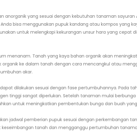
dan anorganik yang sesuai dengan kebutuhan tanaman sayuran 
, Anda bisa menggunakan pupuk kandang atau kompos yang ka
igunakan untuk melengkapi kekurangan unsur hara yang cepat di
belum menanam. Tanah yang kaya bahan organik akan meningkat
k organik ke dalam tanah dengan cara mencangkul atau mengg
rtumbuhan akar.
dapat dilakukan sesuai dengan fase pertumbuhannya. Pada ta
en tinggi sangat diperlukan. Setelah tanaman mulai berbunga
tuhkan untuk meningkatkan pembentukan bunga dan buah yang b
tukan jadwal pemberian pupuk sesuai dengan perkembangan ta
sak keseimbangan tanah dan mengganggu pertumbuhan tanama