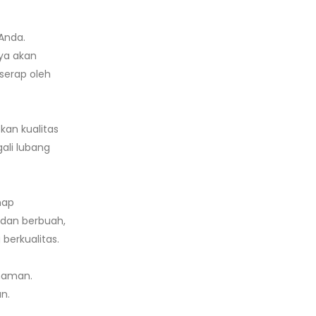
Anda.
ya akan
serap oleh
kan kualitas
ali lubang
hap
 dan berbuah,
erkualitas.
naman.
n.