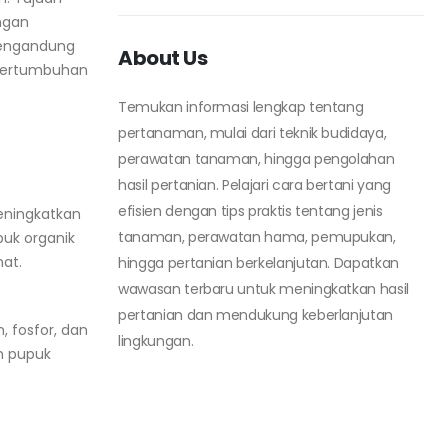
ngan
mengandung
About Us
pertumbuhan
Temukan informasi lengkap tentang
pertanaman, mulai dari teknik budidaya,
perawatan tanaman, hingga pengolahan
hasil pertanian. Pelajari cara bertani yang
efisien dengan tips praktis tentang jenis
eningkatkan
tanaman, perawatan hama, pemupukan,
uk organik
at.
hingga pertanian berkelanjutan. Dapatkan
wawasan terbaru untuk meningkatkan hasil
pertanian dan mendukung keberlanjutan
, fosfor, dan
lingkungan.
n pupuk