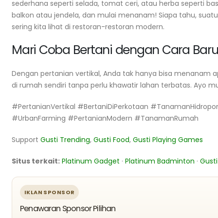
sederhana seperti selada, tomat ceri, atau herba seperti ba
balkon atau jendela, dan mulai menanam! Siapa tahu, suatu
sering kita lihat di restoran-restoran modern.
Mari Coba Bertani dengan Cara Baru
Dengan pertanian vertikal, Anda tak hanya bisa menanam a
di rumah sendiri tanpa perlu khawatir lahan terbatas. Ayo m
#PertanianVertikal #BertaniDiPerkotaan #TanamanHidropo
#UrbanFarming #PertanianModern #TanamanRumah
Support
Gusti Trending
,
Gusti Food
,
Gusti Playing Games
Situs terkait:
Platinum Gadget
·
Platinum Badminton
·
Gusti
IKLAN SPONSOR
Penawaran Sponsor Pilihan