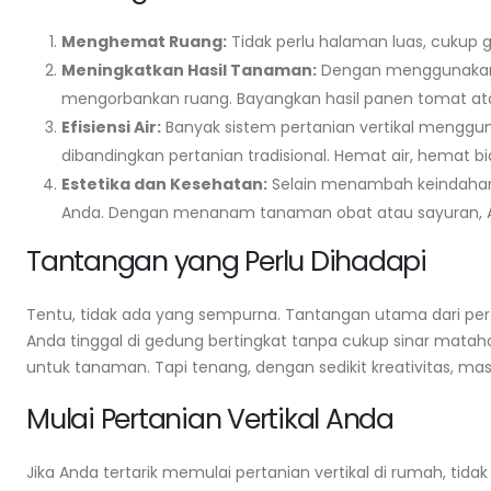
Menghemat Ruang:
Tidak perlu halaman luas, cukup
Meningkatkan Hasil Tanaman:
Dengan menggunakan 
mengorbankan ruang. Bayangkan hasil panen tomat ata
Efisiensi Air:
Banyak sistem pertanian vertikal menggun
dibandingkan pertanian tradisional. Hemat air, hemat b
Estetika dan Kesehatan:
Selain menambah keindahan r
Anda. Dengan menanam tanaman obat atau sayuran, A
Tantangan yang Perlu Dihadapi
Tentu, tidak ada yang sempurna. Tantangan utama dari per
Anda tinggal di gedung bertingkat tanpa cukup sinar mat
untuk tanaman. Tapi tenang, dengan sedikit kreativitas, masal
Mulai Pertanian Vertikal Anda
Jika Anda tertarik memulai pertanian vertikal di rumah, tida