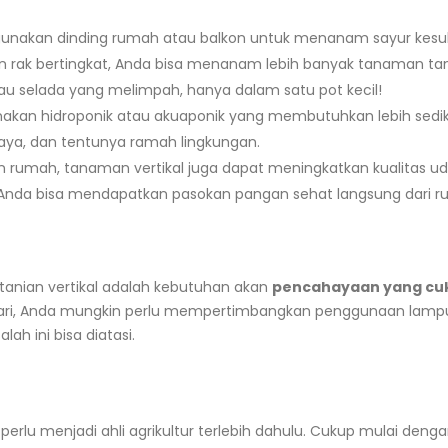
 gunakan dinding rumah atau balkon untuk menanam sayur kes
rak bertingkat, Anda bisa menanam lebih banyak tanaman ta
u selada yang melimpah, hanya dalam satu pot kecil!
akan hidroponik atau akuaponik yang membutuhkan lebih sediki
iaya, dan tentunya ramah lingkungan.
umah, tanaman vertikal juga dapat meningkatkan kualitas udar
nda bisa mendapatkan pasokan pangan sehat langsung dari r
tanian vertikal adalah kebutuhan akan
pencahayaan yang cu
ahari, Anda mungkin perlu mempertimbangkan penggunaan lamp
ah ini bisa diatasi.
k perlu menjadi ahli agrikultur terlebih dahulu. Cukup mulai de