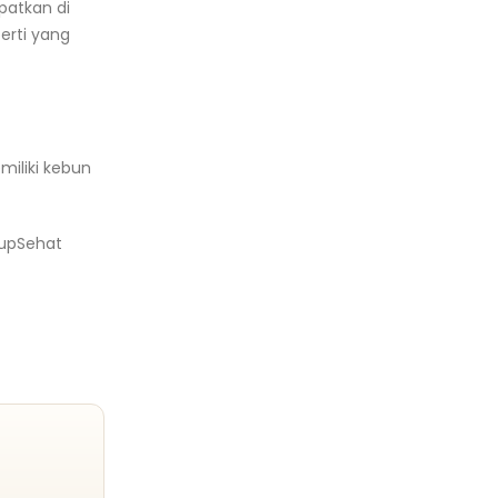
patkan di
erti yang
iliki kebun
dupSehat