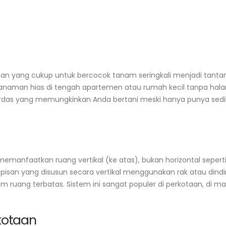
an yang cukup untuk bercocok tanam seringkali menjadi tant
Drainase Kebun Menurun: Cara Buat
Panen Bayam Berkal
 tanaman hias di tengah apartemen atau rumah kecil tanpa ha
Agar Air Tidak Genang
agar Produksi Teru
cerdas yang memungkinkan Anda bertani meski hanya punya sedi
July 31, 2026
August 7, 2026
Bibit Tomat Unggul untuk Dataran
Budidaya Serai Dap
Rendah: Ciri dan Perawatan
Cepat dalam 10 Ha
July 29, 2026
August 5, 2026
manfaatkan ruang vertikal (ke atas), bukan horizontal sepert
isan yang disusun secara vertikal menggunakan rak atau dindi
Kalender Tanam Kangkung 30 Hari
Pupuk Kompos Pada
untuk Pekarangan
Takaran per Polyb
ang terbatas. Sistem ini sangat populer di perkotaan, di ma
July 27, 2026
August 3, 2026
rkotaan