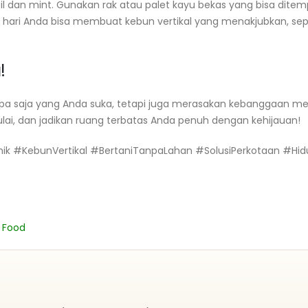
sil dan mint. Gunakan rak atau palet kayu bekas yang bisa ditem
 hari Anda bisa membuat kebun vertikal yang menakjubkan, sep
!
pa saja yang Anda suka, tetapi juga merasakan kebanggaan mem
ulai, dan jadikan ruang terbatas Anda penuh dengan kehijauan!
nik #KebunVertikal #BertaniTanpaLahan #SolusiPerkotaan #Hi
 Food