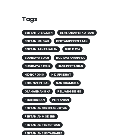
Tags
BERTANIDIBALKON
BERTANIDIPERKOTAAN
BERTANIMUDAH
BERTANIPERKOTAAN
BERTANITANPALAHAN
BUDIDAYA
BUDIDAYA BUAH
BUDIDAYANANGKA
BUDIDAYA SAYUR
HASILPERTANIAN
HIDROPONIK
HIDUPSEHAT
KEBUNVERTIKAL
NANGKAMUDA
OLAHANNANGKA
PELUANGBISNIS
PERKEBUNAN
PERTANIAN
PERTANIANBERKELANJUTAN
PERTANIANMODERN
PERTANIANPERKOTAAN
PERTANIANSUSTAINABLE