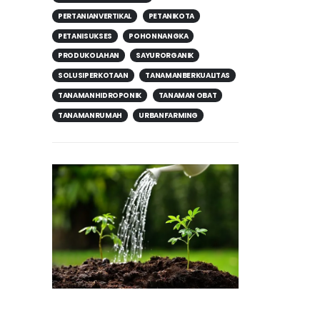
PERTANIANVERTIKAL
PETANIKOTA
PETANISUKSES
POHONNANGKA
PRODUKOLAHAN
SAYURORGANIK
SOLUSIPERKOTAAN
TANAMANBERKUALITAS
TANAMANHIDROPONIK
TANAMAN OBAT
TANAMANRUMAH
URBANFARMING